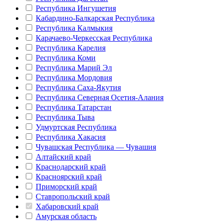
Республика Ингушетия
Кабардино-Балкарская Республика
Республика Калмыкия
Карачаево-Черкесская Республика
Республика Карелия
Республика Коми
Республика Марий Эл
Республика Мордовия
Республика Саха-Якутия
Республика Северная Осетия-Алания
Республика Татарстан
Республика Тыва
Удмуртская Республика
Республика Хакасия
Чувашская Республика — Чувашия
Алтайский край
Краснодарский край
Красноярский край
Приморский край
Ставропольский край
Хабаровский край
Амурская область