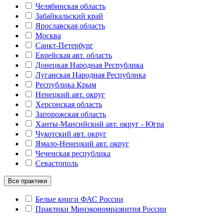
Челябинская область
Забайкальский край
Ярославская область
Москва
Санкт-Петербург
Еврейская авт. область
Донецкая Народная Республика
Луганская Народная Республика
Республика Крым
Ненецкий авт. округ
Херсонская область
Запорожская область
Ханты-Мансийский авт. округ - Югра
Чукотский авт. округ
Ямало-Ненецкий авт. округ
Чеченская республика
Севастополь
Все практики
Белые книги ФАС России
Практики Минэкономразвития России