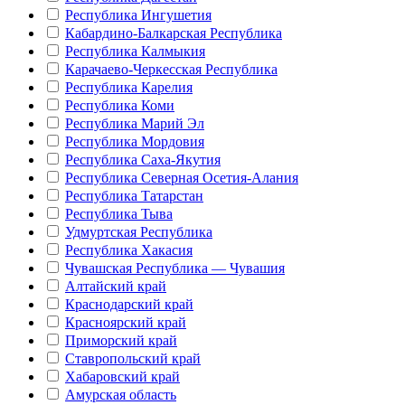
Республика Ингушетия
Кабардино-Балкарская Республика
Республика Калмыкия
Карачаево-Черкесская Республика
Республика Карелия
Республика Коми
Республика Марий Эл
Республика Мордовия
Республика Саха-Якутия
Республика Северная Осетия-Алания
Республика Татарстан
Республика Тыва
Удмуртская Республика
Республика Хакасия
Чувашская Республика — Чувашия
Алтайский край
Краснодарский край
Красноярский край
Приморский край
Ставропольский край
Хабаровский край
Амурская область