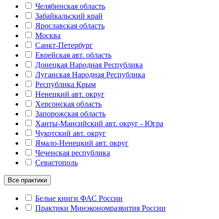
Челябинская область
Забайкальский край
Ярославская область
Москва
Санкт-Петербург
Еврейская авт. область
Донецкая Народная Республика
Луганская Народная Республика
Республика Крым
Ненецкий авт. округ
Херсонская область
Запорожская область
Ханты-Мансийский авт. округ - Югра
Чукотский авт. округ
Ямало-Ненецкий авт. округ
Чеченская республика
Севастополь
Все практики
Белые книги ФАС России
Практики Минэкономразвития России