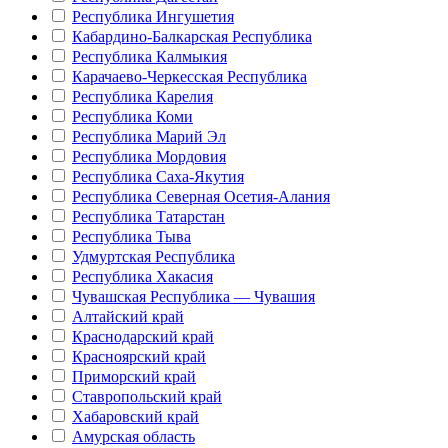
Республика Ингушетия
Кабардино-Балкарская Республика
Республика Калмыкия
Карачаево-Черкесская Республика
Республика Карелия
Республика Коми
Республика Марий Эл
Республика Мордовия
Республика Саха-Якутия
Республика Северная Осетия-Алания
Республика Татарстан
Республика Тыва
Удмуртская Республика
Республика Хакасия
Чувашская Республика — Чувашия
Алтайский край
Краснодарский край
Красноярский край
Приморский край
Ставропольский край
Хабаровский край
Амурская область