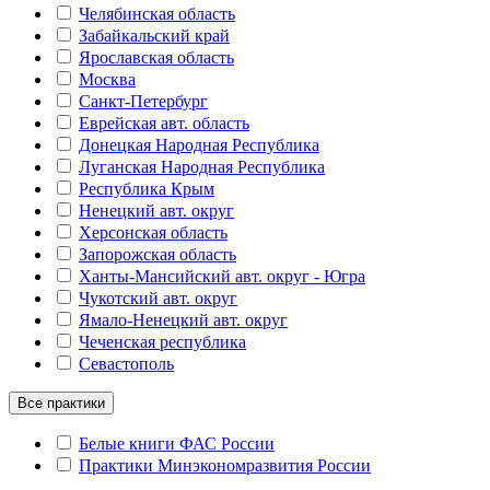
Челябинская область
Забайкальский край
Ярославская область
Москва
Санкт-Петербург
Еврейская авт. область
Донецкая Народная Республика
Луганская Народная Республика
Республика Крым
Ненецкий авт. округ
Херсонская область
Запорожская область
Ханты-Мансийский авт. округ - Югра
Чукотский авт. округ
Ямало-Ненецкий авт. округ
Чеченская республика
Севастополь
Все практики
Белые книги ФАС России
Практики Минэкономразвития России