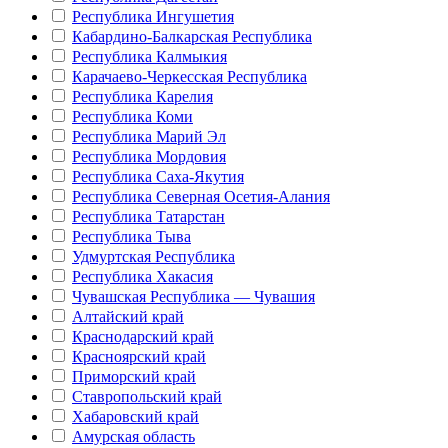
Республика Ингушетия
Кабардино-Балкарская Республика
Республика Калмыкия
Карачаево-Черкесская Республика
Республика Карелия
Республика Коми
Республика Марий Эл
Республика Мордовия
Республика Саха-Якутия
Республика Северная Осетия-Алания
Республика Татарстан
Республика Тыва
Удмуртская Республика
Республика Хакасия
Чувашская Республика — Чувашия
Алтайский край
Краснодарский край
Красноярский край
Приморский край
Ставропольский край
Хабаровский край
Амурская область