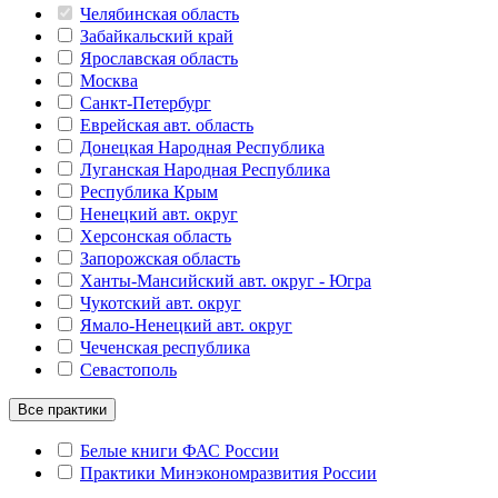
Челябинская область
Забайкальский край
Ярославская область
Москва
Санкт-Петербург
Еврейская авт. область
Донецкая Народная Республика
Луганская Народная Республика
Республика Крым
Ненецкий авт. округ
Херсонская область
Запорожская область
Ханты-Мансийский авт. округ - Югра
Чукотский авт. округ
Ямало-Ненецкий авт. округ
Чеченская республика
Севастополь
Все практики
Белые книги ФАС России
Практики Минэкономразвития России