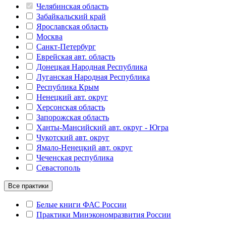
Челябинская область
Забайкальский край
Ярославская область
Москва
Санкт-Петербург
Еврейская авт. область
Донецкая Народная Республика
Луганская Народная Республика
Республика Крым
Ненецкий авт. округ
Херсонская область
Запорожская область
Ханты-Мансийский авт. округ - Югра
Чукотский авт. округ
Ямало-Ненецкий авт. округ
Чеченская республика
Севастополь
Все практики
Белые книги ФАС России
Практики Минэкономразвития России