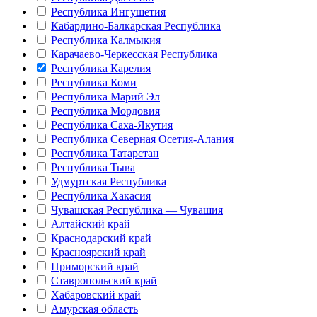
Республика Ингушетия
Кабардино-Балкарская Республика
Республика Калмыкия
Карачаево-Черкесская Республика
Республика Карелия
Республика Коми
Республика Марий Эл
Республика Мордовия
Республика Саха-Якутия
Республика Северная Осетия-Алания
Республика Татарстан
Республика Тыва
Удмуртская Республика
Республика Хакасия
Чувашская Республика — Чувашия
Алтайский край
Краснодарский край
Красноярский край
Приморский край
Ставропольский край
Хабаровский край
Амурская область