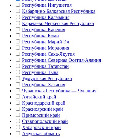
Республика Ингушетия
Кабардино-Балкарская Республика
Республика Калмыкия
Карачаево-Черкесская Республика
Республика Карелия
Республика Коми
Республика Марий Эл
Республика Мордовия
Республика Саха-Якутия
Республика Северная Осетия-Алания
Республика Татарстан
Республика Тыва
Удмуртская Республика
Республика Хакасия
Чувашская Республика — Чувашия
Алтайский край
Краснодарский край
Красноярский край
Приморский край
Ставропольский край
Хабаровский край
Амурская область