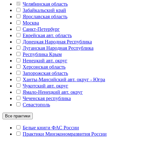
Челябинская область
Забайкальский край
Ярославская область
Москва
Санкт-Петербург
Еврейская авт. область
Донецкая Народная Республика
Луганская Народная Республика
Республика Крым
Ненецкий авт. округ
Херсонская область
Запорожская область
Ханты-Мансийский авт. округ - Югра
Чукотский авт. округ
Ямало-Ненецкий авт. округ
Чеченская республика
Севастополь
Все практики
Белые книги ФАС России
Практики Минэкономразвития России