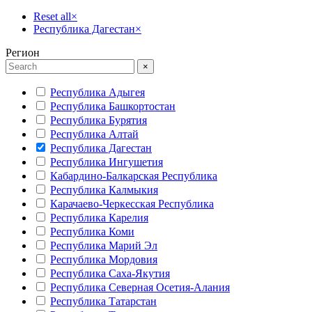
Reset all
×
Республика Дагестан
×
Регион
×
Республика Адыгея
Республика Башкортостан
Республика Бурятия
Республика Алтай
Республика Дагестан
Республика Ингушетия
Кабардино-Балкарская Республика
Республика Калмыкия
Карачаево-Черкесская Республика
Республика Карелия
Республика Коми
Республика Марий Эл
Республика Мордовия
Республика Саха-Якутия
Республика Северная Осетия-Алания
Республика Татарстан