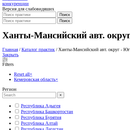
Версия для слабовидяших
Поиск
Поиск
Ханты-Мансийский авт. окру
Главная
/
Каталог практик
/
Ханты-Мансийский авт. округ - Юг
Закрыть
Filters
Reset all
×
Кемеровская область
×
Регион
×
Республика Адыгея
Республика Башкортостан
Республика Бурятия
Республика Алтай
Республика Дагестан