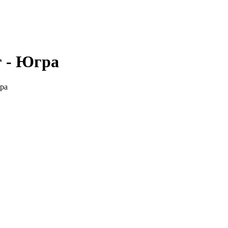
г - Югра
ра