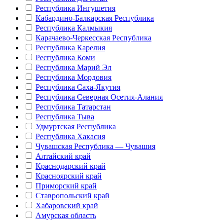
Республика Ингушетия
Кабардино-Балкарская Республика
Республика Калмыкия
Карачаево-Черкесская Республика
Республика Карелия
Республика Коми
Республика Марий Эл
Республика Мордовия
Республика Саха-Якутия
Республика Северная Осетия-Алания
Республика Татарстан
Республика Тыва
Удмуртская Республика
Республика Хакасия
Чувашская Республика — Чувашия
Алтайский край
Краснодарский край
Красноярский край
Приморский край
Ставропольский край
Хабаровский край
Амурская область