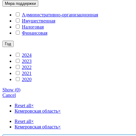
Мера поддержки
Административно-организационная
Имущественная
Налоговая
Финансовая
Год
2024
2023
2022
2021
2020
Show
(
0
)
Cancel
Reset all
×
Кемеровская область
×
Reset all
×
Кемеровская область
×